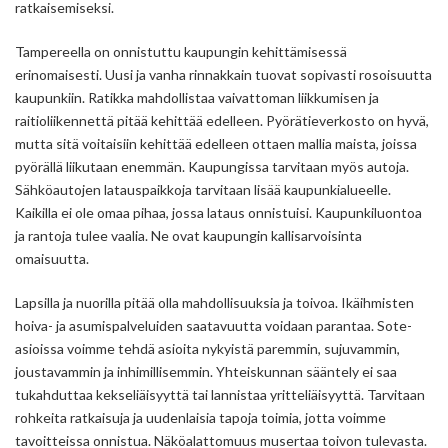
ratkaisemiseksi.
Tampereella on onnistuttu kaupungin kehittämisessä
erinomaisesti. Uusi ja vanha rinnakkain tuovat sopivasti rosoisuutta
kaupunkiin. Ratikka mahdollistaa vaivattoman liikkumisen ja
raitioliikennettä pitää kehittää edelleen. Pyörätieverkosto on hyvä,
mutta sitä voitaisiin kehittää edelleen ottaen mallia maista, joissa
pyörällä liikutaan enemmän. Kaupungissa tarvitaan myös autoja.
Sähköautojen latauspaikkoja tarvitaan lisää kaupunkialueelle.
Kaikilla ei ole omaa pihaa, jossa lataus onnistuisi. Kaupunkiluontoa
ja rantoja tulee vaalia. Ne ovat kaupungin kallisarvoisinta
omaisuutta.
Lapsilla ja nuorilla pitää olla mahdollisuuksia ja toivoa. Ikäihmisten
hoiva- ja asumispalveluiden saatavuutta voidaan parantaa. Sote-
asioissa voimme tehdä asioita nykyistä paremmin, sujuvammin,
joustavammin ja inhimillisemmin. Yhteiskunnan sääntely ei saa
tukahduttaa kekseliäisyyttä tai lannistaa yritteliäisyyttä. Tarvitaan
rohkeita ratkaisuja ja uudenlaisia tapoja toimia, jotta voimme
tavoitteissa onnistua. Näköalattomuus musertaa toivon tulevasta.