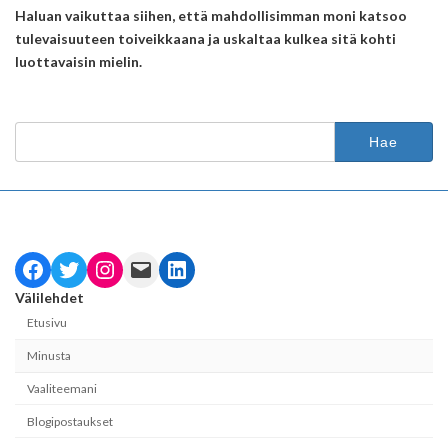
Haluan vaikuttaa siihen, että mahdollisimman moni katsoo
tulevaisuuteen toiveikkaana ja uskaltaa kulkea sitä kohti
luottavaisin mielin.
Haku:
Facebook
Twitter
Instagram
Mail
LinkedIn
Välilehdet
Etusivu
Minusta
Vaaliteemani
Blogipostaukset