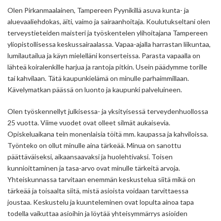
Olen Pirkanmaalainen, Tampereen Pyynikillä asuva kunta- ja
aluevaaliehdokas, äiti, vaimo ja sairaanhoitaja. Koulutukseltani olen
terveystieteiden maisteri ja työskentelen ylihoitajana Tampereen
yliopistollisessa keskussairaalassa. Vapaa-ajalla harrastan liikuntaa,
lumilautailua ja käyn mielelläni konserteissa. Parasta vapaalla on
lähteä koiralenkille harjua ja rantoja pitkin. Usein päädymme torille
tai kahvilaan. Tätä kaupunkielämä on minulle parhaimmillaan.
Kävelymatkan päässä on luonto ja kaupunki palveluineen.
Olen työskennellyt julkisessa- ja yksityisessä terveydenhuollossa
25 vuotta. Viime vuodet ovat olleet silmät aukaisevia.
Opiskeluaikana tein monenlaisia töitä mm. kaupassa ja kahviloissa.
Työnteko on ollut minulle aina tärkeää. Minua on sanottu
päättäväiseksi, aikaansaavaksi ja huolehtivaksi. Toisen
kunnioittaminen ja tasa-arvo ovat minulle tärkeitä arvoja.
Yhteiskunnassa tarvitaan enemmän keskustelua siitä mikä on
tärkeää ja toisaalta siitä, mistä asioista voidaan tarvittaessa
joustaa. Keskustelu ja kuunteleminen ovat lopulta ainoa tapa
todella vaikuttaa asioihin ja löytää yhteisymmärrys asioiden