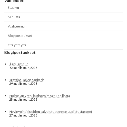
Välilehdet
Etusivu
Minusta
Vaaliteemani
Blogipostaukset
Ota yhteyttä
Blogipostaukset
Ääni lapselle
30 maaliskuun, 2023
Yrittäjät - arjen sankarit
29 maaliskuun, 2023
Hoitoalan veto- ja pitovoimaa tulee lisätä
28 maaliskuun, 2023
Hyvinvointialueiden palvelutuotannon uudistustarpeet
27 maaliskuun, 2023