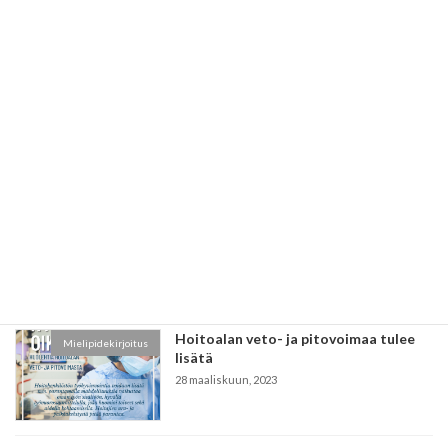
Recent posts
Ääni lapselle
Mielipidekirjoitus
30 maaliskuun, 2023
Yrittäjät - arjen sankarit
Mielipidekirjoitus
29 maaliskuun, 2023
Hoitoalan veto- ja pitovoimaa tulee
Mielipidekirjoitus
lisätä
28 maaliskuun, 2023